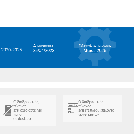
Δημοσιεύτηκε:
Τελευταία ενημέρωση:
 2020-2025
25/04/2023
Μάιος 2026
Ο διαδραστικός
Ο διαδραστικός
πίνακας
πίνακας
έχει σχεδιαστεί για
έχει επιπλέον επιλογές
χρήση
γραφημάτων
σε desktop