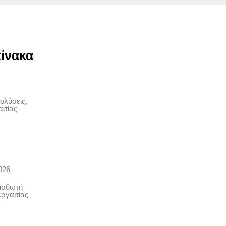
ίνακα
ολύσεις,
ασίας
026
ισθωτή
εργασίας