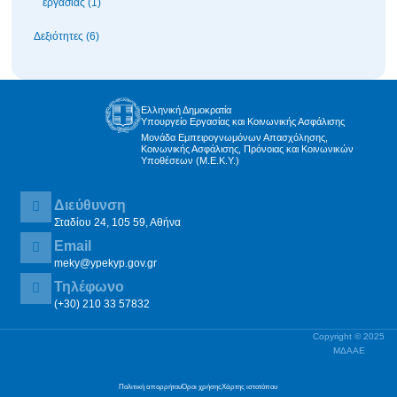
εργασίας (1)
Δεξιότητες (6)
Ελληνική Δημοκρατία
Υπουργείο Εργασίας και Κοινωνικής Ασφάλισης
Μονάδα Εμπειρογνωμόνων Απασχόλησης,
Κοινωνικής Ασφάλισης, Πρόνοιας και Κοινωνικών
Υποθέσεων (Μ.Ε.Κ.Υ.)
Διεύθυνση
Σταδίου 24, 105 59, Αθήνα
Email
meky@ypekyp.gov.gr
Τηλέφωνο
(+30) 210 33 57832
Copyright © 2025
ΜΔΑΑΕ
Πολιτική απορρήτου
Όροι χρήσης
Χάρτης ιστοτόπου