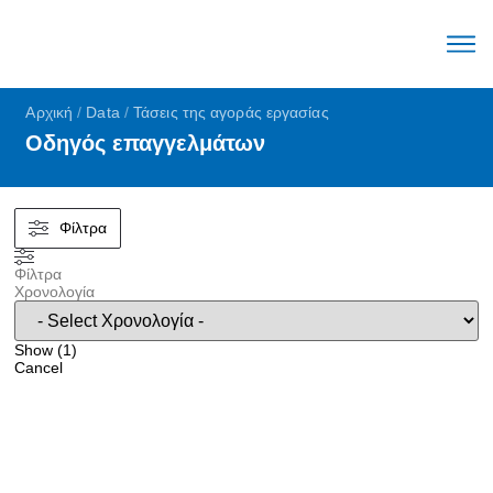
Ο μηχα
Μεγέθη Αγοράς ε
Τάσεις Αγοράς ε
English (United Stat
Αρχική
/
Data
/
Τάσεις της αγοράς εργασίας
Οδηγός επαγγελμάτων
Φίλτρα
Φίλτρα
Χρονολογία
Show
(
1
)
Cancel