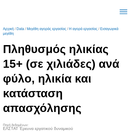
Ο μηχα
Μεγέθη Αγοράς ε
Τάσεις Αγοράς ε
English (United Stat
Αρχική
/
Data
/
Μεγέθη αγοράς εργασίας
/
Η αγορά εργασίας
/
Εισαγωγικά
μεγέθη
Πληθυσμός ηλικίας
15+ (σε χιλιάδες) ανά
φύλο, ηλικία και
κατάσταση
απασχόλησης
Πηγή δεδομένων:
ΕΛΣΤΑΤ Έρευνα εργατικού δυναμικού