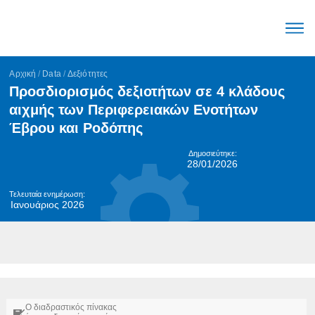
Ο μηχα
Μεγέθη Αγοράς ε
Τάσεις Αγοράς ε
English (United Stat
Αρχική
/
Data
/
Δεξιότητες
Προσδιορισμός δεξιοτήτων σε 4 κλάδους
αιχμής των Περιφερειακών Ενοτήτων
Έβρου και Ροδόπης
Δημοσιεύτηκε:
28/01/2026
Τελευταία ενημέρωση:
Ιανουάριος 2026
Ο διαδραστικός πίνακας