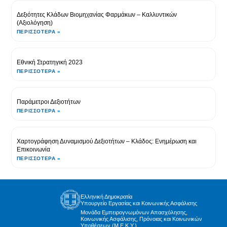
Δεξιότητες Κλάδων Βιομηχανίας Φαρμάκων – Καλλυντικών
(Αξιολόγηση)
ΠΕΡΙΣΣΌΤΕΡΑ »
Εθνική Στρατηγική 2023
ΠΕΡΙΣΣΌΤΕΡΑ »
Παράμετροι Δεξιοτήτων
ΠΕΡΙΣΣΌΤΕΡΑ »
Χαρτογράφηση Δυναμισμού Δεξιοτήτων – Κλάδος: Ενημέρωση και
Επικοινωνία
ΠΕΡΙΣΣΌΤΕΡΑ »
Ελληνική Δημοκρατία
Υπουργείο Εργασίας και Κοινωνικής Ασφάλισης
Μονάδα Εμπειρογνωμόνων Απασχόλησης,
Κοινωνικής Ασφάλισης, Πρόνοιας και Κοινωνικών
Υποθέσεων (Μ.Ε.Κ.Υ.)