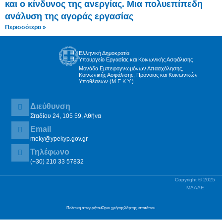
και ο κίνδυνος της ανεργίας. Μια πολυεπίπεδη
ανάλυση της αγοράς εργασίας
Περισσότερα »
Ελληνική Δημοκρατία
Υπουργείο Εργασίας και Κοινωνικής Ασφάλισης
Μονάδα Εμπειρογνωμόνων Απασχόλησης,
Κοινωνικής Ασφάλισης, Πρόνοιας και Κοινωνικών
Υποθέσεων (Μ.Ε.Κ.Υ.)
Διεύθυνση
Σταδίου 24, 105 59, Αθήνα
Email
meky@ypekyp.gov.gr
Τηλέφωνο
(+30) 210 33 57832
Copyright © 2025
ΜΔΑΑΕ
Πολιτική απορρήτου
Όροι χρήσης
Χάρτης ιστοτόπου