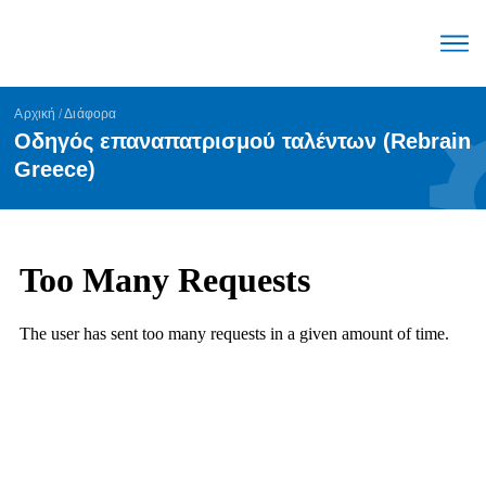
Ο μηχα
Μεγέθη Αγοράς ε
Τάσεις Αγοράς ε
English (United Stat
Αρχική
/
Διάφορα
Οδηγός επαναπατρισμού ταλέντων (Rebrain
Greece)