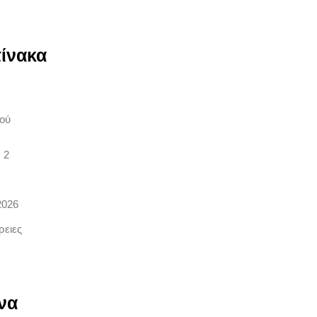
ίνακα
ού
 2
2026
ρειες
να