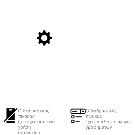
Ο διαδραστικός
Ο διαδραστικός
πίνακας
πίνακας
έχει σχεδιαστεί για
έχει επιπλέον επιλογές
χρήση
γραφημάτων
σε desktop