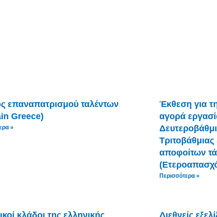
ς επαναπατρισμού ταλέντων
Έκθεση για τ
in Greece)
αγορά εργασί
Δευτεροβάθμι
ερα »
Τριτοβάθμιας
αποφοίτων τά
(Ετεροαπασχ
Περισσότερα »
κοί κλάδοι της ελληνικής
Διεθνείς εξελ