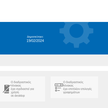
Δημοσιεύτηκε:
19/02/2024
Ο διαδραστικός
Ο διαδραστικός
πίνακας
πίνακας
έχει σχεδιαστεί για
έχει επιπλέον επιλογές
χρήση
γραφημάτων
σε desktop