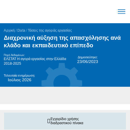
Ο μηχα
Μεγέθη Αγοράς ε
Τάσεις Αγοράς ε
English (United Stat
Αρχική
/
Data
/
Τάσεις της αγοράς εργασίας
Διαχρονική αύξηση της απασχόλησης ανά
κλάδο και εκπαιδευτικό επίπεδο
Πηγή δεδομένων:
Δημοσιεύτηκε:
ΕΛΣΤΑΤ Η αγορά εργασίας στην Ελλάδα
23/06/2023
2018-2025
Τελευταία ενημέρωση:
Ιούλιος 2026
Εγχειρίδιο χρήσης
διαδραστικού πίνακα