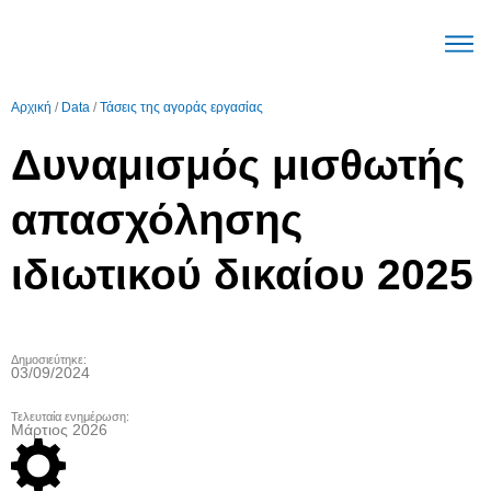
Ο μηχα
Μεγέθη Αγοράς ε
Τάσεις Αγοράς ε
English (United Stat
Αρχική
/
Data
/
Τάσεις της αγοράς εργασίας
Δυναμισμός μισθωτής
απασχόλησης
ιδιωτικού δικαίου 2025
Δημοσιεύτηκε:
03/09/2024
Τελευταία ενημέρωση:
Μάρτιος 2026